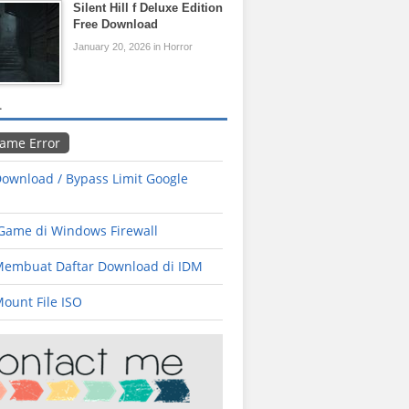
Silent Hill f Deluxe Edition
Free Download
January 20, 2026 in Horror
L
Game Error
ownload / Bypass Limit Google
 Game di Windows Firewall
Membuat Daftar Download di IDM
ount File ISO