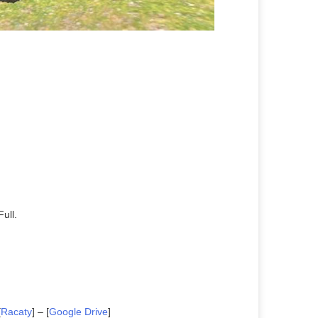
ull.
[
Racaty
] – [
Google Drive
]