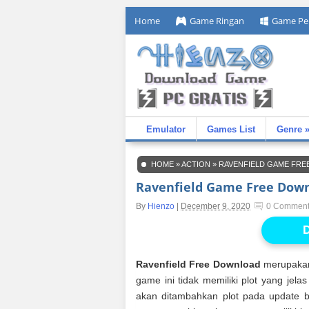
Home
Game Ringan
Game Pe
Emulator
Games List
Genre 
HOME
»
ACTION
»
RAVENFIELD GAME FR
Ravenfield Game Free Dow
By
Hienzo
|
December 9, 2020
0 Commen
D
Ravenfield Free Download
merupakan
game ini tidak memiliki plot yang je
akan ditambahkan plot pada update b