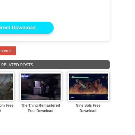
irect Download
interest
RELATED POSTS
dom Free
The Thing Remastered
Nine Sols Free
d
Free Download
Download