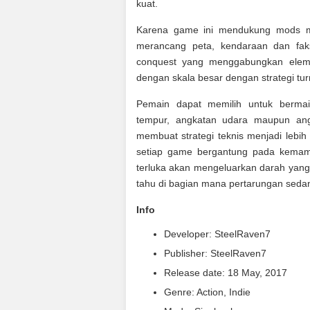
kuat.
Karena game ini mendukung mods me
merancang peta, kendaraan dan faks
conquest yang menggabungkan elem
dengan skala besar dengan strategi tu
Pemain dapat memilih untuk bermai
tempur, angkatan udara maupun angk
membuat strategi teknis menjadi lebi
setiap game bergantung pada kemam
terluka akan mengeluarkan darah yan
tahu di bagian mana pertarungan sedang
Info
Developer: SteelRaven7
Publisher: SteelRaven7
Release date: 18 May, 2017
Genre: Action, Indie