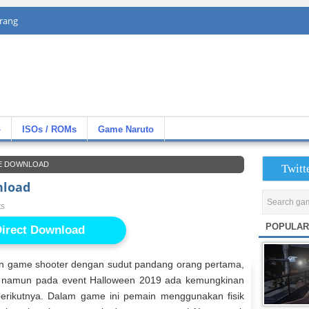
rang
»
ISOs / ROMs
Game Naruto
EE DOWNLOAD
Twitt
nload
ts
POPULAR
irect Download
 game shooter dengan sudut pandang orang pertama,
las namun pada event Halloween 2019 ada kemungkinan
erikutnya. Dalam game ini pemain menggunakan fisik