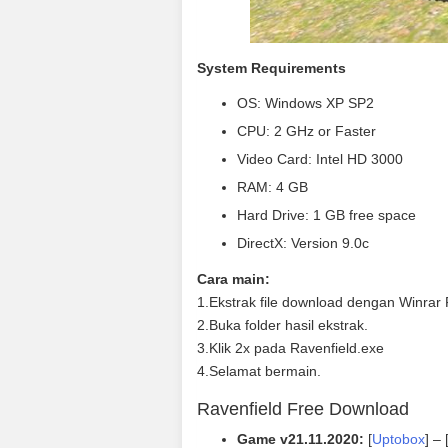
System Requirements
OS: Windows XP SP2
CPU: 2 GHz or Faster
Video Card: Intel HD 3000
RAM: 4 GB
Hard Drive: 1 GB free space
DirectX: Version 9.0c
Cara main:
1.Ekstrak file download dengan Winrar F
2.Buka folder hasil ekstrak.
3.Klik 2x pada Ravenfield.exe
4.Selamat bermain.
Ravenfield Free Download
Game v21.11.2020:
[
Uptobox
] – 