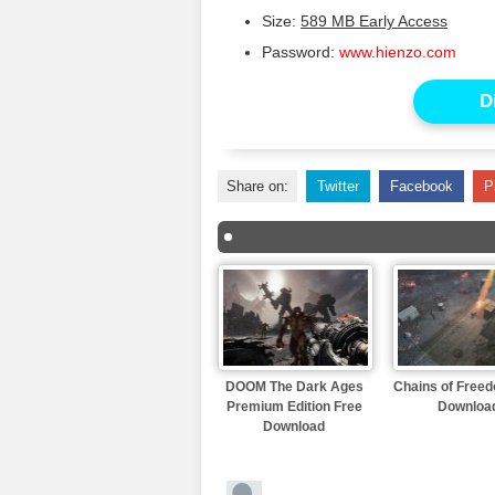
Size:
589 MB Early Access
Password:
www.hienzo.com
D
Share on:
Twitter
Facebook
P
DOOM The Dark Ages
Chains of Free
Premium Edition Free
Downloa
Download