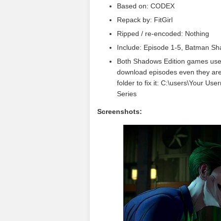
Based on: CODEX
Repack by: FitGirl
Ripped / re-encoded: Nothing
Include: Episode 1-5, Batman S
Both Shadows Edition games use
download episodes even they are 
folder to fix it: C:\users\Your 
Series
Screenshots: