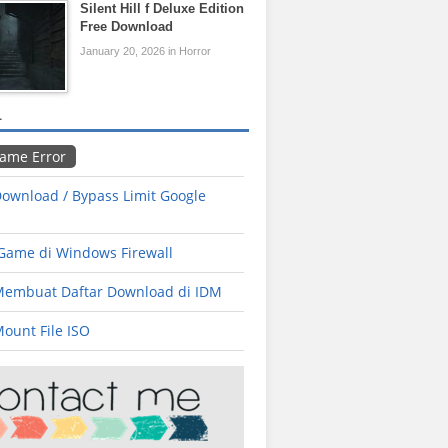
Silent Hill f Deluxe Edition
Free Download
January 20, 2026 in Horror
L
Game Error
ownload / Bypass Limit Google
 Game di Windows Firewall
Membuat Daftar Download di IDM
ount File ISO