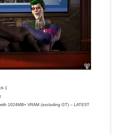
ck 1
z
with 1024MB+ VRAM (excluding GT) – LATEST