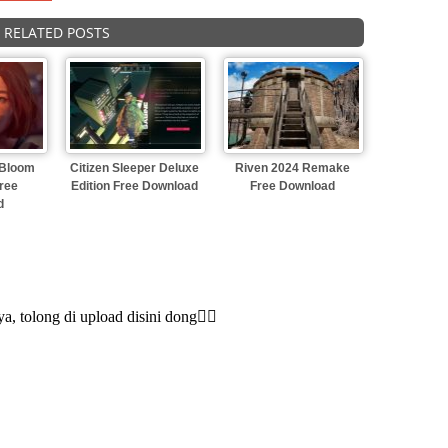
RELATED POSTS
 Bloom
Citizen Sleeper Deluxe
Riven 2024 Remake
ree
Edition Free Download
Free Download
d