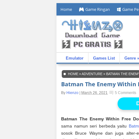
Home
Game Ringan
Game Pe
Emulator
Games List
Genre 
HOME
»
ADVENTURE
»
BATMAN THE ENEM
Batman The Enemy Within 
By
Hienzo
|
March 26, 2021
5 Comments
D
Batman The Enemy Within Free D
sama namun seri berbeda yaitu
Batm
sosok Bruce Wayne dan juga alter-