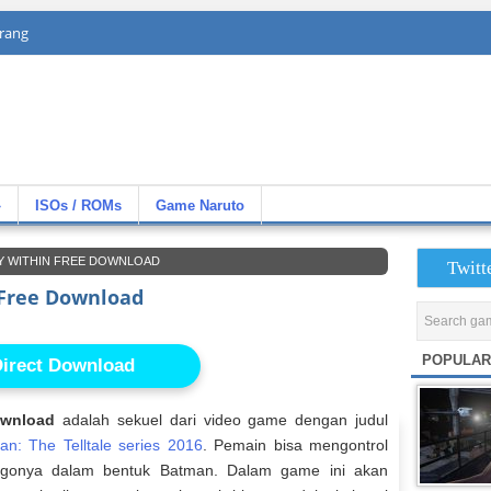
rang
»
ISOs / ROMs
Game Naruto
Y WITHIN FREE DOWNLOAD
Twitt
Free Download
POPULAR
irect Download
ownload
adalah sekuel dari video game dengan judul
an: The Telltale series 2016
. Pemain bisa mengontrol
egonya dalam bentuk Batman. Dalam game ini akan