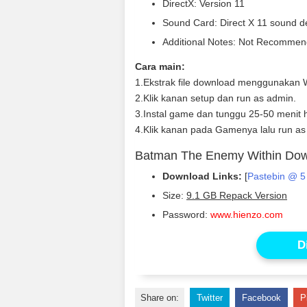
DirectX: Version 11
Sound Card: Direct X 11 sound d
Additional Notes: Not Recommende
Cara main:
1.Ekstrak file download menggunakan W
2.Klik kanan setup dan run as admin.
3.Instal game dan tunggu 25-50 menit h
4.Klik kanan pada Gamenya lalu run as
Batman The Enemy Within Do
Download Links:
[
Pastebin @ 5
Size:
9.1 GB Repack Version
Password:
www.hienzo.com
D
Share on:
Twitter
Facebook
P