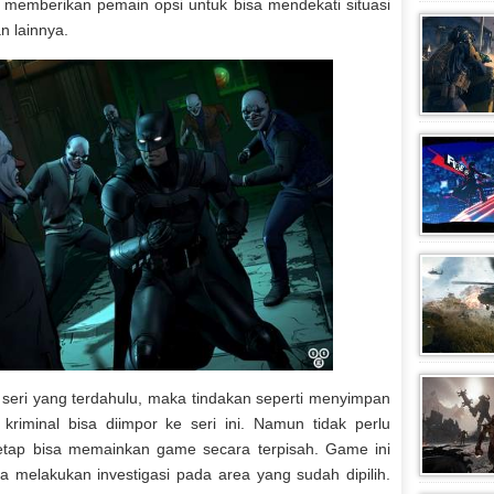
a memberikan pemain opsi untuk bisa mendekati situasi
n lainnya.
eri yang terdahulu, maka tindakan seperti menyimpan
kriminal bisa diimpor ke seri ini. Namun tidak perlu
etap bisa memainkan game secara terpisah. Game ini
melakukan investigasi pada area yang sudah dipilih.