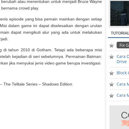
isa berubah atau menentukan untuk menjadi Bruce Wayne
a bernama crowd play.
jenis episode yang bisa pemain mainkan dengan setiap
 Misi dalam game ini dapat diselesaikan dengan urutan
 Pemain dapat mengikuti alur yang ada untuk melakukan
TUTORIA
jadi.
Fix 
g di tahun 2010 di Gotham. Tetapi ada beberapa misi
Cara D
telah kejadian di seri sebelumnya. Permainan Batman:
Drive
kan jika menyukai jenis video game berupa investigasi.
Block
Cara 
– The Telltale Series – Shadows Edition
Cara M