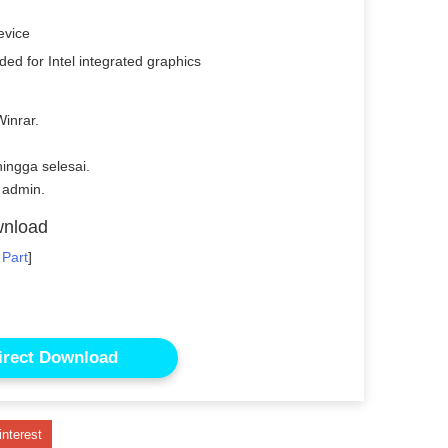
evice
d for Intel integrated graphics
inrar.
ingga selesai.
 admin.
wnload
 Part
]
irect Download
interest