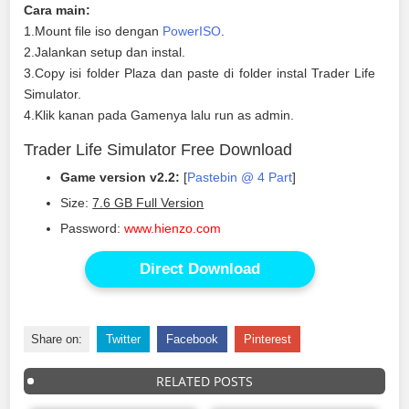
Cara main:
1.Mount file iso dengan
PowerISO
.
2.Jalankan setup dan instal.
3.Copy isi folder Plaza dan paste di folder instal Trader Life
Simulator.
4.Klik kanan pada Gamenya lalu run as admin.
Trader Life Simulator Free Download
Game version v2.2:
[
Pastebin @ 4 Part
]
Size:
7.6 GB Full Version
Password:
www.hienzo.com
Direct Download
Share on:
Twitter
Facebook
Pinterest
RELATED POSTS