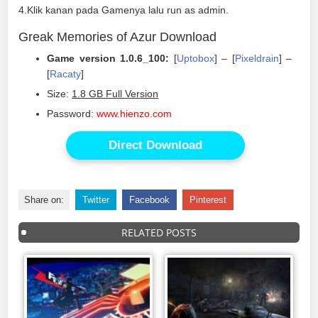
4.Klik kanan pada Gamenya lalu run as admin.
Greak Memories of Azur Download
Game version 1.0.6_100:
[
Uptobox
] – [
Pixeldrain
] –
[
Racaty
]
Size:
1.8 GB Full Version
Password:
www.hienzo.com
Direct Download
Share on:
Twitter
Facebook
Pinterest
RELATED POSTS