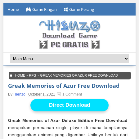
Home
Game Ringan
Game Perang
HOME
»
RPG
»
GREAK MEMORIES OF AZUR FREE DOWNLOAD
Greak Memories of Azur Free Download
By
Hienzo
|
October 1, 2021
1 Comment
Direct Download
Greak Memories of Azur Deluxe Edition Free Download
merupakan permainan single player di mana tampilannya
menggunakan animasi yang digambar. Uniknya bentuk dari