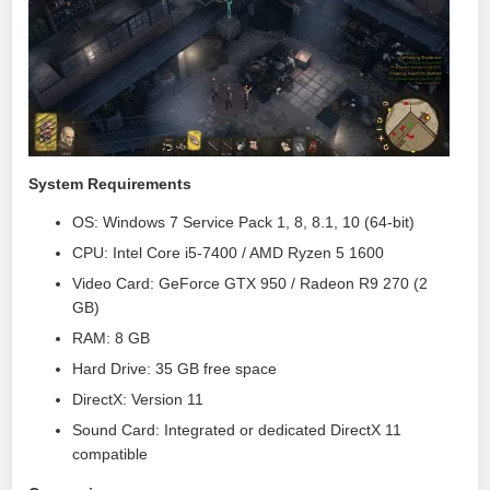
System Requirements
OS: Windows 7 Service Pack 1, 8, 8.1, 10 (64-bit)
CPU: Intel Core i5-7400 / AMD Ryzen 5 1600
Video Card: GeForce GTX 950 / Radeon R9 270 (2
GB)
RAM: 8 GB
Hard Drive: 35 GB free space
DirectX: Version 11
Sound Card: Integrated or dedicated DirectX 11
compatible