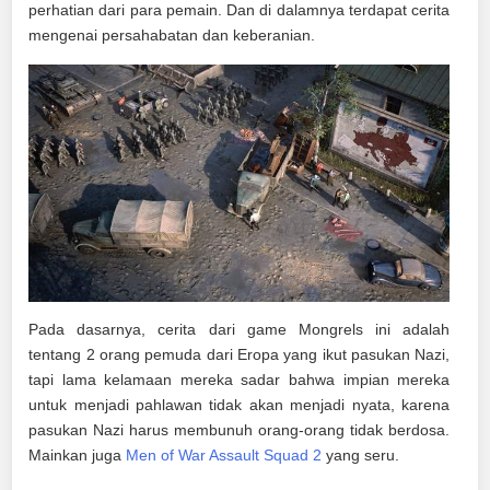
perhatian dari para pemain. Dan di dalamnya terdapat cerita
mengenai persahabatan dan keberanian.
Pada dasarnya, cerita dari game Mongrels ini adalah
tentang 2 orang pemuda dari Eropa yang ikut pasukan Nazi,
tapi lama kelamaan mereka sadar bahwa impian mereka
untuk menjadi pahlawan tidak akan menjadi nyata, karena
pasukan Nazi harus membunuh orang-orang tidak berdosa.
Mainkan juga
Men of War Assault Squad 2
yang seru.