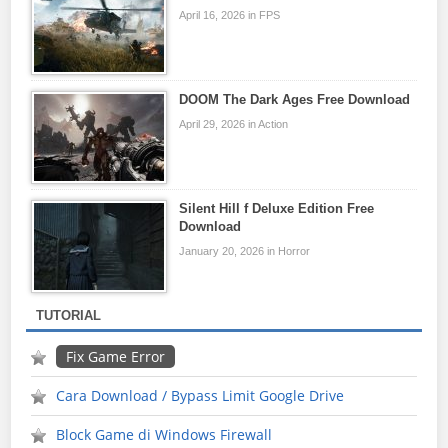
April 16, 2026 in FPS
DOOM The Dark Ages Free Download
April 29, 2026 in Action
Silent Hill f Deluxe Edition Free
Download
January 20, 2026 in Horror
TUTORIAL
Fix Game Error
Cara Download / Bypass Limit Google Drive
Block Game di Windows Firewall