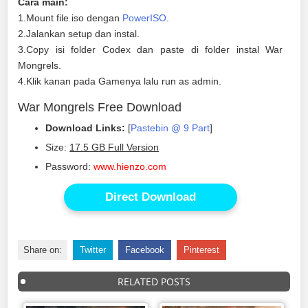
Cara main:
1.Mount file iso dengan
PowerISO
.
2.Jalankan setup dan instal.
3.Copy isi folder Codex dan paste di folder instal War
Mongrels.
4.Klik kanan pada Gamenya lalu run as admin.
War Mongrels Free Download
Download Links:
[
Pastebin @ 9 Part
]
Size:
17.5 GB Full Version
Password:
www.hienzo.com
Direct Download
Share on:
Twitter
Facebook
Pinterest
RELATED POSTS