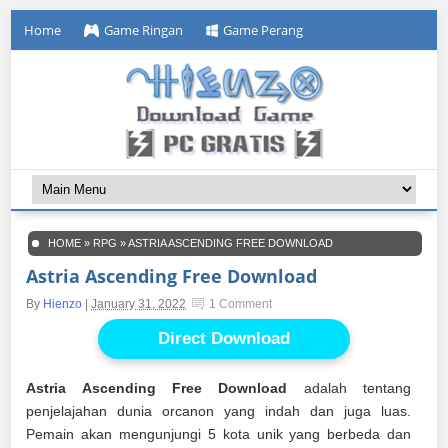
Home
Game Ringan
Game Perang
HOME
»
RPG
»
ASTRIA ASCENDING FREE DOWNLOAD
Astria Ascending Free Download
By
Hienzo
|
January 31, 2022
1 Comment
Direct Download
Astria Ascending Free Download
adalah tentang
penjelajahan dunia orcanon yang indah dan juga luas.
Pemain akan mengunjungi 5 kota unik yang berbeda dan