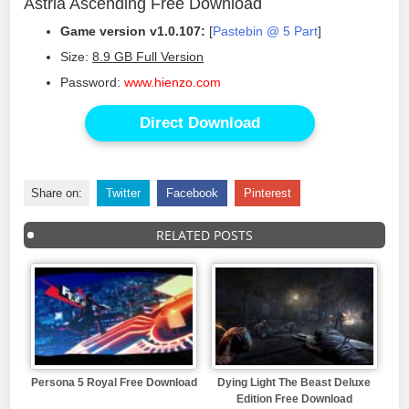
Astria Ascending Free Download
Game version v1.0.107:
[
Pastebin @ 5 Part
]
Size:
8.9 GB Full Version
Password:
www.hienzo.com
Direct Download
Share on:
Twitter
Facebook
Pinterest
RELATED POSTS
Persona 5 Royal Free Download
Dying Light The Beast Deluxe
Edition Free Download