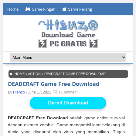
Home
Game Ringan
Game Perang
HOME
»
ACTION
»
DEADCRAFT GAME FREE DOWNLOAD
DEADCRAFT Game Free Download
By
Hienzo
|
June 17, 2022
1 Comment
Direct Download
DEADCRAFT Free Download
adalah game action survival
dengan elemen zombie. Game mengambil latar belakang di
dunia yang dipenuhi oleh virus yang mematikan. Tugas