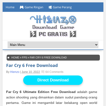
Home
Game Ringan
Game Perang
HOME
»
FPS
»
FAR CRY 6 FREE DOWNLOAD
Far Cry 6 Free Download
By
Hienzo
|
June 10, 2022
64 Comments
Direct Download
Far Cry 6 Ultimate Edition Free Download
adalah game
action shooting yang dimainkan dalam sudut pandang orang
pertama. Game ini mengambil latar belakang open world