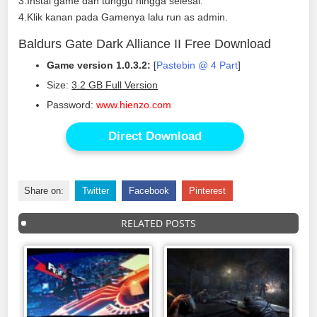
3.Instal game dan tunggu hingga selesai.
4.Klik kanan pada Gamenya lalu run as admin.
Baldurs Gate Dark Alliance II Free Download
Game version 1.0.3.2:
[
Pastebin @ 4 Part
]
Size:
3.2 GB Full Version
Password:
www.hienzo.com
Direct Download
Share on:
Twitter
Facebook
Pinterest
RELATED POSTS