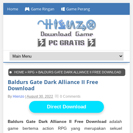
Home
Game Ringan
Game Perang
HOME
»
RPG
»
BALDURS GATE DARK ALLIANCE II FREE DOWNLOAD
Baldurs Gate Dark Alliance II Free
Download
By
Hienzo
|
August 30, 2022
0 Comments
Direct Download
Baldurs Gate Dark Alliance II Free Download
adalah
game bertema action RPG yang merupakan sekuel