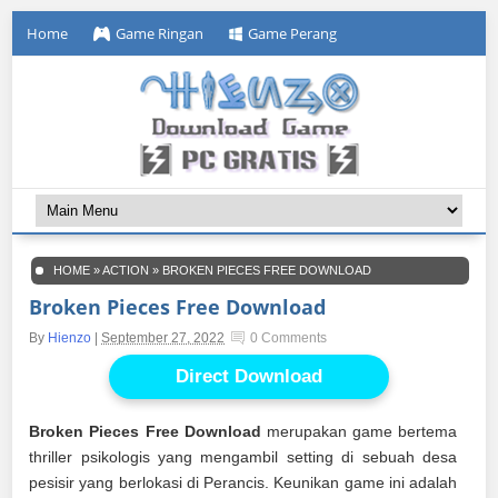
Home
Game Ringan
Game Perang
HOME
»
ACTION
»
BROKEN PIECES FREE DOWNLOAD
Broken Pieces Free Download
By
Hienzo
|
September 27, 2022
0 Comments
Direct Download
Broken Pieces Free Download
merupakan game bertema
thriller psikologis yang mengambil setting di sebuah desa
pesisir yang berlokasi di Perancis. Keunikan game ini adalah