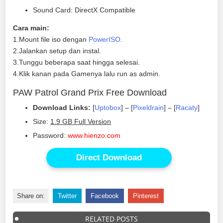
Sound Card: DirectX Compatible
Cara main:
1.Mount file iso dengan
PowerISO
.
2.Jalankan setup dan instal.
3.Tunggu beberapa saat hingga selesai.
4.Klik kanan pada Gamenya lalu run as admin.
PAW Patrol Grand Prix Free Download
Download Links:
[
Uptobox
] – [
Pixeldrain
] – [
Racaty
]
Size:
1.9 GB Full Version
Password:
www.hienzo.com
Direct Download
Share on:
Twitter
Facebook
Pinterest
RELATED POSTS