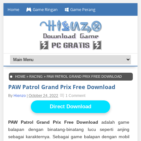
Home
Game Ringan
Game Perang
HOME
»
RACING
»
PAW PATROL GRAND PRIX FREE DOWNLOAD
PAW Patrol Grand Prix Free Download
By
Hienzo
|
October 24, 2022
1 Comment
Direct Download
PAW Patrol Grand Prix Free Download
adalah game
balapan dengan binatang-binatang lucu seperti anjing
sebagai karakternya. Sebagai game balapan dengan mobil