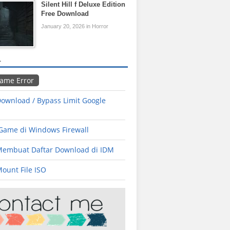
Silent Hill f Deluxe Edition
Free Download
January 20, 2026 in Horror
L
Game Error
ownload / Bypass Limit Google
 Game di Windows Firewall
Membuat Daftar Download di IDM
ount File ISO