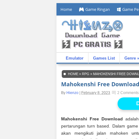
Home
Game Ringan
Game Pe
Emulator
Games List
Genre 
HOME
»
RPG
»
MAHOKENSHI FREE DOWN
Mahokenshi Free Downloa
By
Hienzo
|
February 8, 2023
2 Comments
D
Mahokenshi Free Download
adalah
pertarungan turn based. Dalam game 
akan mengikuti jalan mahoken unt