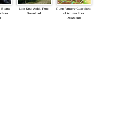
e Beast
Lost Soul Aside Free
Rune Factory Guardians
n Free
Download
of Azuma Free
d
Download