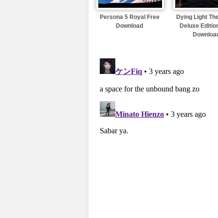
Persona 5 Royal Free
Dying Light Th
Download
Deluxe Editio
Downloa