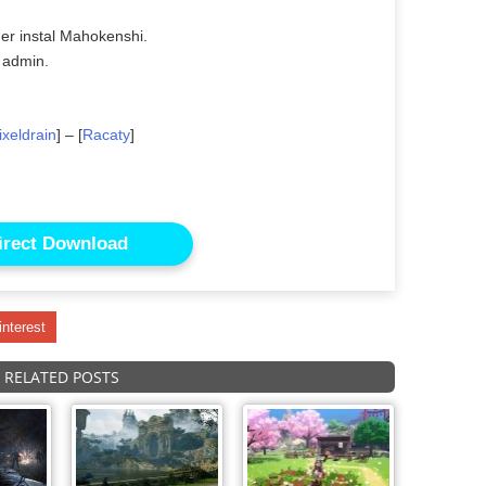
der instal Mahokenshi.
 admin.
ixeldrain
] – [
Racaty
]
irect Download
interest
RELATED POSTS