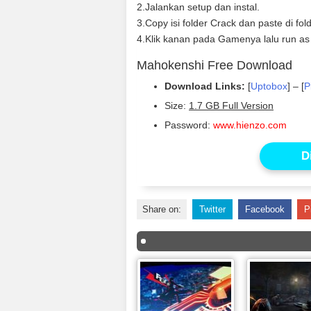
2.Jalankan setup dan instal.
3.Copy isi folder Crack dan paste di fol
4.Klik kanan pada Gamenya lalu run as
Mahokenshi Free Download
Download Links:
[
Uptobox
] – [
P
Size:
1.7 GB Full Version
Password:
www.hienzo.com
D
Share on:
Twitter
Facebook
P