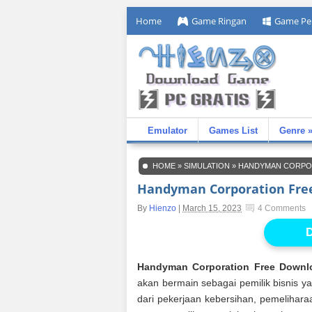
Home
Game Ringan
Game Pe
Emulator
Games List
Genre 
HOME
»
SIMULATION
»
HANDYMAN CORPO
Handyman Corporation Fre
By
Hienzo
|
March 15, 2023
4 Comments
D
Handyman Corporation Free Downl
akan bermain sebagai pemilik bisnis 
dari pekerjaan kebersihan, pemeliharaa