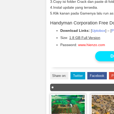
3.Copy isi folder Crack dan paste di fo
4.Instal update yang tersedia.
5.Klik kanan pada Gamenya lalu run as
Handyman Corporation Free D
Download Links:
[
Uptobox
] – [
P
Size:
1.8 GB Full Version
Password:
www.hienzo.com
D
Share on:
Twitter
Facebook
P