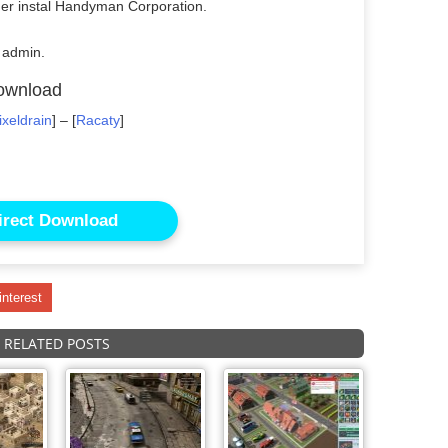
lder instal Handyman Corporation.
 admin.
ownload
ixeldrain
] – [
Racaty
]
irect Download
interest
RELATED POSTS