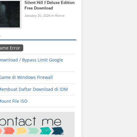
Silent Hill f Deluxe Edition
Free Download
January 20, 2026 in Horror
L
Game Error
ownload / Bypass Limit Google
 Game di Windows Firewall
Membuat Daftar Download di IDM
ount File ISO