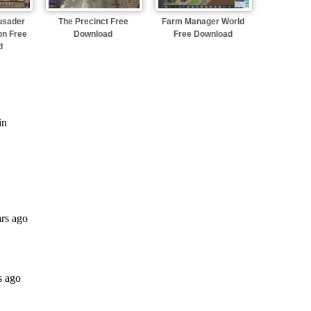
usader
The Precinct Free
Farm Manager World
ion Free
Download
Free Download
d