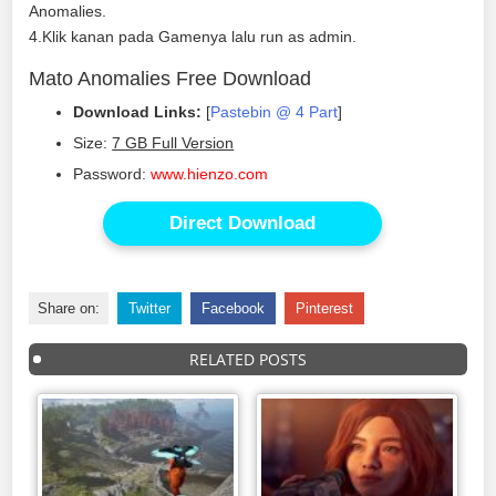
Anomalies.
4.Klik kanan pada Gamenya lalu run as admin.
Mato Anomalies Free Download
Download Links:
[
Pastebin @ 4 Part
]
Size:
7 GB Full Version
Password:
www.hienzo.com
Direct Download
Share on:
Twitter
Facebook
Pinterest
RELATED POSTS