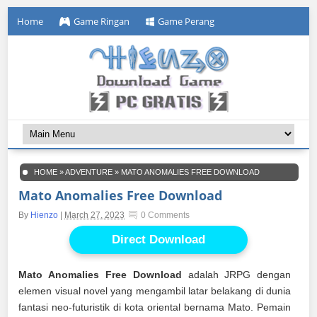
Home
Game Ringan
Game Perang
HOME
»
ADVENTURE
»
MATO ANOMALIES FREE DOWNLOAD
Mato Anomalies Free Download
By
Hienzo
|
March 27, 2023
0 Comments
Direct Download
Mato Anomalies Free Download
adalah JRPG dengan
elemen visual novel yang mengambil latar belakang di dunia
fantasi neo-futuristik di kota oriental bernama Mato. Pemain