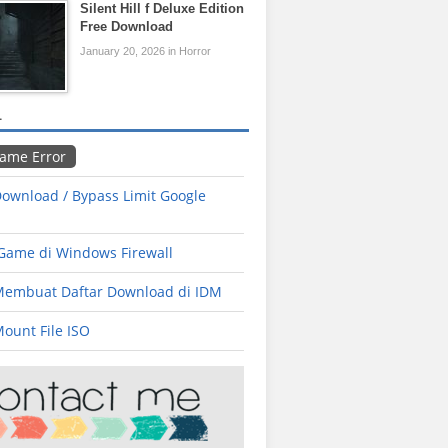
Silent Hill f Deluxe Edition
Free Download
January 20, 2026 in Horror
L
Game Error
ownload / Bypass Limit Google
 Game di Windows Firewall
Membuat Daftar Download di IDM
ount File ISO