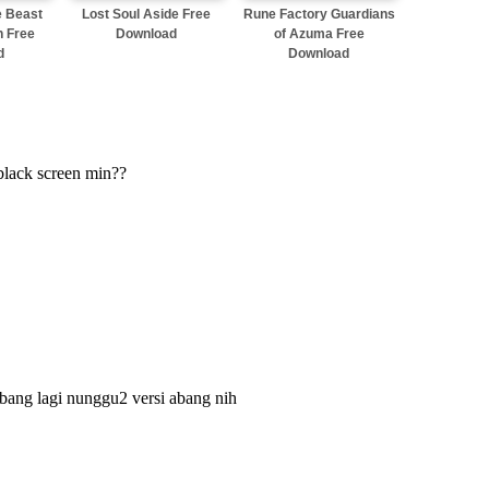
e Beast
Lost Soul Aside Free
Rune Factory Guardians
n Free
Download
of Azuma Free
d
Download