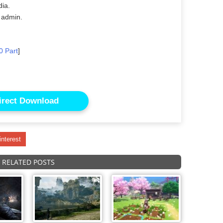
dia.
 admin.
0 Part
]
irect Download
interest
RELATED POSTS