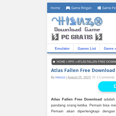
Home
Game Ringan
Game Pe
Emulator
Games List
Genre 
HOME
»
RPG
»
ATLAS FALLEN FREE DOWN
Atlas Fallen Free Download
By
Hienzo
|
August 25, 2023
3 Comments
D
Atlas Fallen Free Download
adalah
pandang orang ketika. Pemain bisa men
Pemain akan diperlengkapi denga