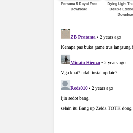
Persona 5 Royal Free
Dying Light Th
Download
Deluxe Editio
Downloa