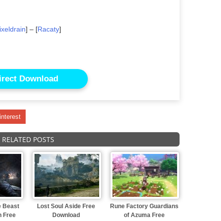
ixeldrain
] – [
Racaty
]
irect Download
interest
RELATED POSTS
e Beast
Lost Soul Aside Free
Rune Factory Guardians
n Free
Download
of Azuma Free