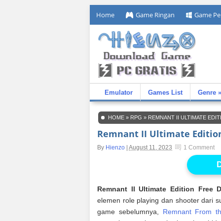
Home
Game Ringan
Game Pe
Emulator
Games List
Genre 
HOME
»
RPG
»
REMNANT II ULTIMATE ED
Remnant II Ultimate Editi
By
Hienzo
|
August 11, 2023
1 Comment
D
Remnant II Ultimate Edition Free 
elemen role playing dan shooter dari s
game sebelumnya,
Remnant From th