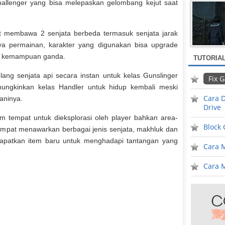
hallenger yang bisa melepaskan gelombang kejut saat
pat membawa 2 senjata berbeda termasuk senjata jarak
nya permainan, karakter yang digunakan bisa upgrade
 kemampuan ganda.
TUTORIA
ng senjata api secara instan untuk kelas Gunslinger
Fix 
ngkinkan kelas Handler untuk hidup kembali meski
Cara D
aninya.
Drive
tempat untuk dieksplorasi oleh player bahkan area-
Block
empat menawarkan berbagai jenis senjata, makhluk dan
dapatkan item baru untuk menghadapi tantangan yang
Cara 
Cara M