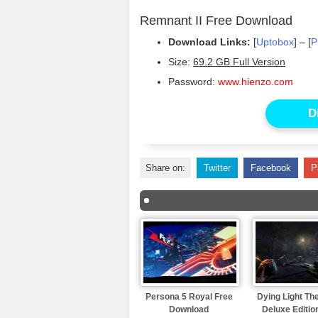
Remnant II Free Download
Download Links:
[
Uptobox
] – [
P
Size:
69.2 GB Full Version
Password:
www.hienzo.com
D
Share on:
Twitter
Facebook
P
Persona 5 Royal Free
Dying Light Th
Download
Deluxe Editio