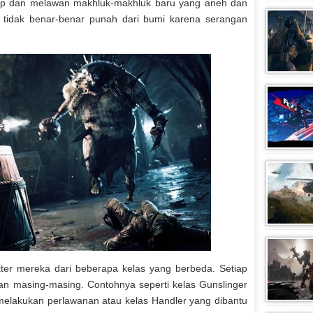
up dan melawan makhluk-makhluk baru yang aneh dan
tidak benar-benar punah dari bumi karena serangan
akter mereka dari beberapa kelas yang berbeda. Setiap
n masing-masing. Contohnya seperti kelas Gunslinger
elakukan perlawanan atau kelas Handler yang dibantu