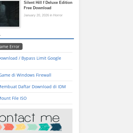
Silent Hill f Deluxe Edition
Free Download
January 20, 2026 in Horror
L
Game Error
ownload / Bypass Limit Google
 Game di Windows Firewall
Membuat Daftar Download di IDM
ount File ISO