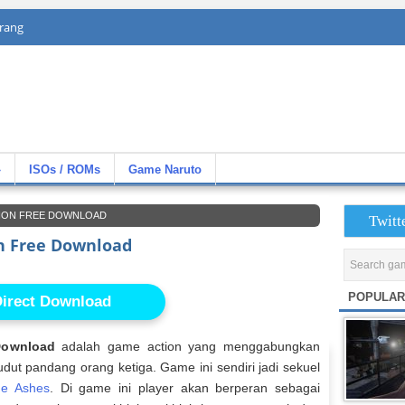
rang
»
ISOs / ROMs
Game Naruto
ITION FREE DOWNLOAD
Twitt
on Free Download
POPULAR
irect Download
Download
adalah game action yang menggabungkan
udut pandang orang ketiga. Game ini sendiri jadi sekuel
e Ashes
. Di game ini player akan berperan sebagai