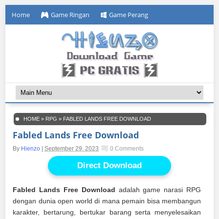
Home
Game Ringan
Game Perang
HOME
»
RPG
»
FABLED LANDS FREE DOWNLOAD
Fabled Lands Free Download
By
Hienzo
|
September 29, 2023
0 Comments
Direct Download
Fabled Lands Free Download
adalah game narasi RPG
dengan dunia open world di mana pemain bisa membangun
karakter, bertarung, bertukar barang serta menyelesaikan