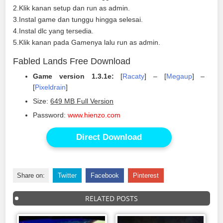
2.Klik kanan setup dan run as admin.
3.Instal game dan tunggu hingga selesai.
4.Instal dlc yang tersedia.
5.Klik kanan pada Gamenya lalu run as admin.
Fabled Lands Free Download
Game version 1.3.1e:
[
Racaty
] – [
Megaup
] –
[
Pixeldrain
]
Size:
649 MB Full Version
Password:
www.hienzo.com
Direct Download
Share on:
Twitter
Facebook
Pinterest
RELATED POSTS