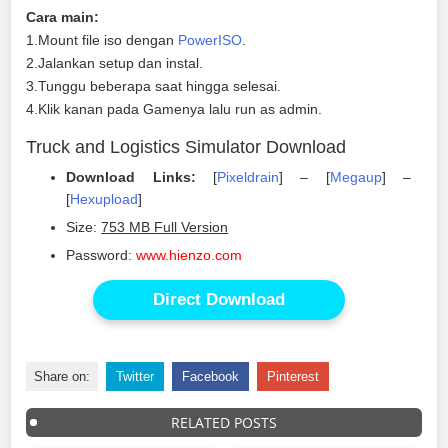
Cara main:
1.Mount file iso dengan
PowerISO
.
2.Jalankan setup dan instal.
3.Tunggu beberapa saat hingga selesai.
4.Klik kanan pada Gamenya lalu run as admin.
Truck and Logistics Simulator Download
Download Links:
[
Pixeldrain
] – [
Megaup
] –
[
Hexupload
]
Size:
753 MB Full Version
Password:
www.hienzo.com
Direct Download
Share on:
Twitter
Facebook
Pinterest
RELATED POSTS