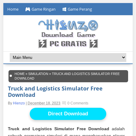
Home
Game Ringan
Game Perang
HOME
»
SIMULATION
»
TRUCK AND LOGISTICS SIMULATOR FREE
DOWNLOAD
Truck and Logistics Simulator Free
Download
By
Hienzo
|
December 18, 2023
0 Comments
Direct Download
Truck and Logistics Simulator Free Download
adalah
sebuah permainan simulasi di mana mengharuskan player