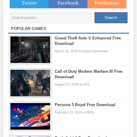
Twitter
Facebook
Feedburner
POPULAR GAMES
Grand Theft Auto V Enhanced Free
Download
March 10, 2025 in Action-Adventure
Call of Duty Modern Warfare III Free
Download
August 27, 2025 in FPS
Persona 5 Royal Free Download
February 23, 2026 in RPG