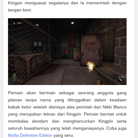
Kingpin menguasai segalanya dan Ia memerintah dengan
tangan besi.
Pemain akan bermain sebagai seorang anggota gang
jalanan tanpa nama yang ditinggalkan dalam keadaan
babak belur setelah dianiaya atas perintah dari Nikki Blanco
yang merupakan letnan dari Kingpin. Pemain berniat untuk
membalas dendam dan menghancurkan Kingpin serta
seluruh bawahannya yang telah menganiayanya. Coba juga
Mafia Definitive Edition
yang seru.