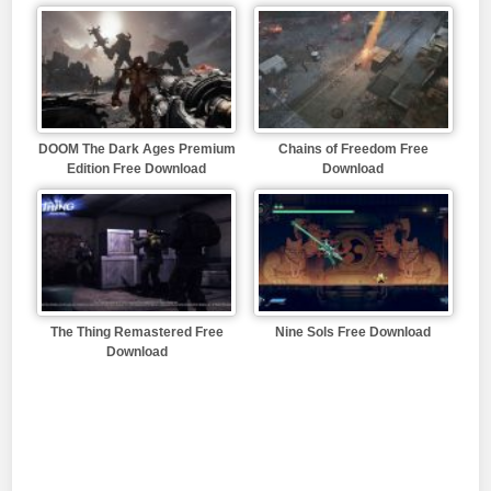
DOOM The Dark Ages Premium
Chains of Freedom Free
Edition Free Download
Download
The Thing Remastered Free
Nine Sols Free Download
Download