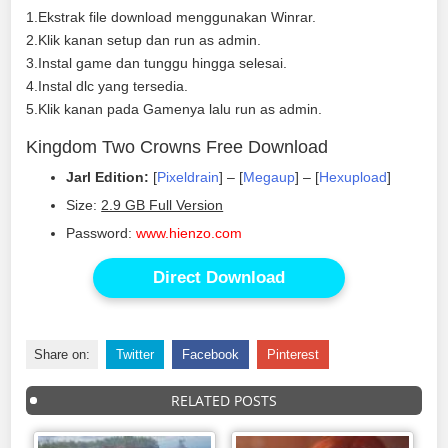
1.Ekstrak file download menggunakan Winrar.
2.Klik kanan setup dan run as admin.
3.Instal game dan tunggu hingga selesai.
4.Instal dlc yang tersedia.
5.Klik kanan pada Gamenya lalu run as admin.
Kingdom Two Crowns Free Download
Jarl Edition:
[
Pixeldrain
] – [
Megaup
] – [
Hexupload
]
Size:
2.9 GB Full Version
Password:
www.hienzo.com
Direct Download
Share on:
Twitter
Facebook
Pinterest
RELATED POSTS