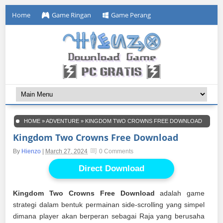
Home
Game Ringan
Game Perang
HOME
»
ADVENTURE
»
KINGDOM TWO CROWNS FREE DOWNLOAD
Kingdom Two Crowns Free Download
By
Hienzo
|
March 27, 2024
0 Comments
Direct Download
Kingdom Two Crowns Free Download
adalah game
strategi dalam bentuk permainan side-scrolling yang simpel
dimana player akan berperan sebagai Raja yang berusaha