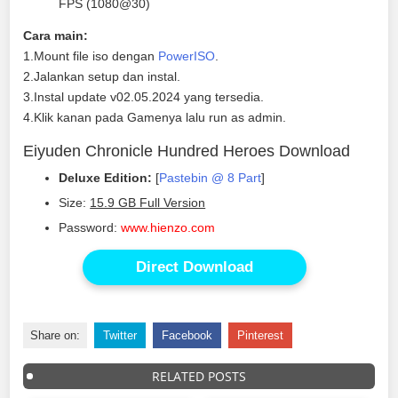
FPS (1080@30)
Cara main:
1.Mount file iso dengan
PowerISO
.
2.Jalankan setup dan instal.
3.Instal update v02.05.2024 yang tersedia.
4.Klik kanan pada Gamenya lalu run as admin.
Eiyuden Chronicle Hundred Heroes Download
Deluxe Edition:
[
Pastebin @ 8 Part
]
Size:
15.9 GB Full Version
Password:
www.hienzo.com
Direct Download
Share on:
Twitter
Facebook
Pinterest
RELATED POSTS