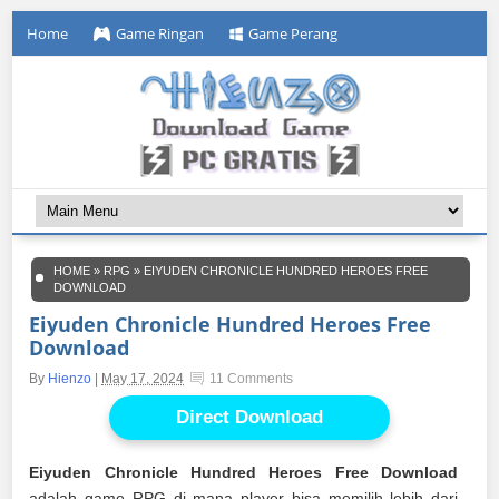
Home
Game Ringan
Game Perang
HOME
»
RPG
»
EIYUDEN CHRONICLE HUNDRED HEROES FREE
DOWNLOAD
Eiyuden Chronicle Hundred Heroes Free
Download
By
Hienzo
|
May 17, 2024
11 Comments
Direct Download
Eiyuden Chronicle Hundred Heroes Free Download
adalah game RPG di mana player bisa memilih lebih dari