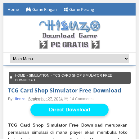
Home
Game Ringan
Game Perang
HOME
»
SIMULATION
»
TCG CARD SHOP SIMULATOR FREE
DOWNLOAD
TCG Card Shop Simulator Free Download
By
Hienzo
|
September 27, 2024
14 Comments
Direct Download
TCG Card Shop Simulator Free Download
merupakan
permainan simulasi di mana player akan membuka toko