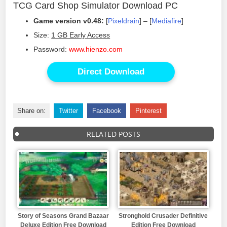
TCG Card Shop Simulator Download PC
Game version v0.48:
[
Pixeldrain
] – [
Mediafire
]
Size:
1 GB Early Access
Password:
www.hienzo.com
Direct Download
Share on:
Twitter
Facebook
Pinterest
RELATED POSTS
Story of Seasons Grand Bazaar
Stronghold Crusader Definitive
Deluxe Edition Free Download
Edition Free Download