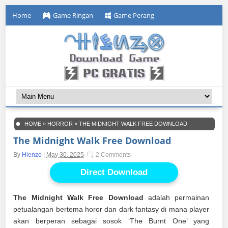
Home
Game Ringan
Game Perang
HOME
»
HORROR
»
THE MIDNIGHT WALK FREE DOWNLOAD
The Midnight Walk Free Download
By
Hienzo
|
May 30, 2025
2 Comments
Direct Download
The Midnight Walk Free Download
adalah permainan
petualangan bertema horor dan dark fantasy di mana player
akan berperan sebagai sosok ‘The Burnt One’ yang