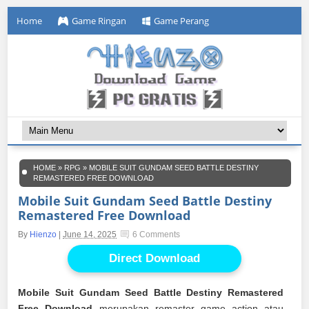
Home
Game Ringan
Game Perang
HOME
»
RPG
»
MOBILE SUIT GUNDAM SEED BATTLE DESTINY
REMASTERED FREE DOWNLOAD
Mobile Suit Gundam Seed Battle Destiny
Remastered Free Download
By
Hienzo
|
June 14, 2025
6 Comments
Direct Download
Mobile Suit Gundam Seed Battle Destiny Remastered
Free Download
merupakan remaster game action atau