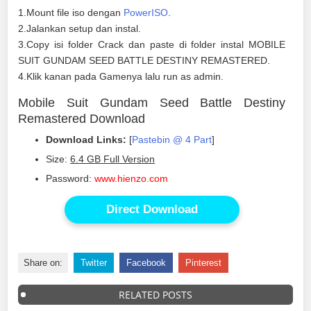
1.Mount file iso dengan
PowerISO
.
2.Jalankan setup dan instal.
3.Copy isi folder Crack dan paste di folder instal MOBILE
SUIT GUNDAM SEED BATTLE DESTINY REMASTERED.
4.Klik kanan pada Gamenya lalu run as admin.
Mobile Suit Gundam Seed Battle Destiny
Remastered Download
Download Links:
[
Pastebin @ 4 Part
]
Size:
6.4 GB Full Version
Password:
www.hienzo.com
Direct Download
Share on:
Twitter
Facebook
Pinterest
RELATED POSTS