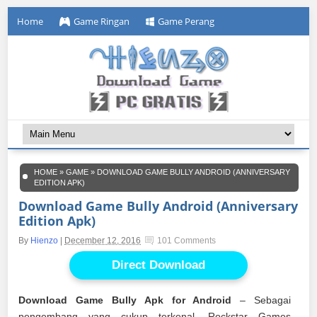
Home
Game Ringan
Game Perang
HOME
»
GAME
»
DOWNLOAD GAME BULLY ANDROID (ANNIVERSARY
EDITION APK)
Download Game Bully Android (Anniversary
Edition Apk)
By
Hienzo
|
December 12, 2016
101 Comments
Direct Download
Download Game Bully Apk for Android
– Sebagai
pengembang yang cukup terkenal, Rockstar Games