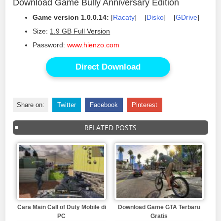
Download Game Bully Anniversary Edition
Game version 1.0.0.14:
[
Racaty
] – [
Disko
] – [
GDrive
]
Size:
1.9 GB Full Version
Password:
www.hienzo.com
Direct Download
Share on:
Twitter
Facebook
Pinterest
RELATED POSTS
Cara Main Call of Duty Mobile di
Download Game GTA Terbaru
PC
Gratis