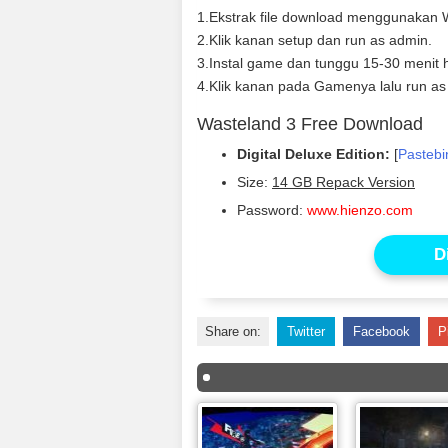
1.Ekstrak file download menggunakan W
2.Klik kanan setup dan run as admin.
3.Instal game dan tunggu 15-30 menit h
4.Klik kanan pada Gamenya lalu run as
Wasteland 3 Free Download
Digital Deluxe Edition:
[
Pastebi
Size:
14 GB Repack Version
Password:
www.hienzo.com
D
Share on:
Twitter
Facebook
P