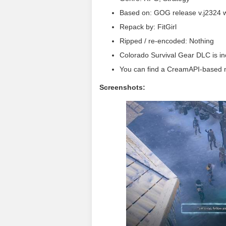
Based on: GOG release v.j2324 
Repack by: FitGirl
Ripped / re-encoded: Nothing
Colorado Survival Gear DLC is inc
You can find a CreamAPI-based mu
Screenshots: