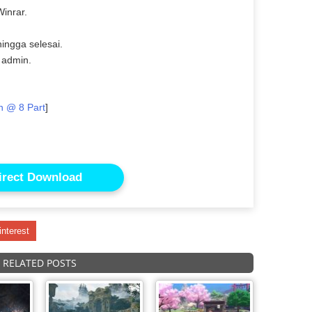
inrar.
ingga selesai.
 admin.
n @ 8 Part
]
irect Download
interest
RELATED POSTS