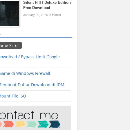
Silent Hill f Deluxe Edition
Free Download
January 20, 2026 in Horror
L
Game Error
ownload / Bypass Limit Google
 Game di Windows Firewall
Membuat Daftar Download di IDM
ount File ISO