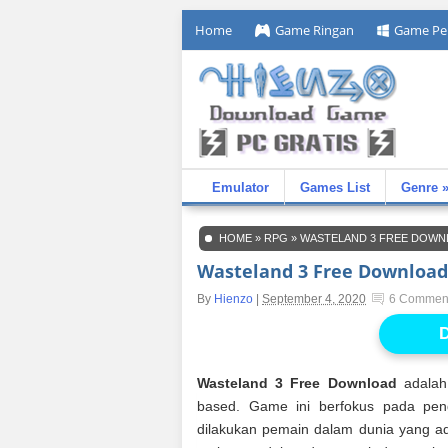
Home
Game Ringan
Game Pe
Emulator
Games List
Genre 
HOME
»
RPG
»
WASTELAND 3 FREE DOWN
Wasteland 3 Free Download
By
Hienzo
|
September 4, 2020
6 Commen
D
Wasteland 3 Free Download
adalah
based. Game ini berfokus pada penga
dilakukan pemain dalam dunia yang a