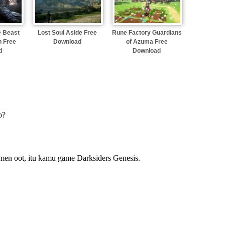
e Beast
Lost Soul Aside Free
Rune Factory Guardians
n Free
Download
of Azuma Free
d
Download