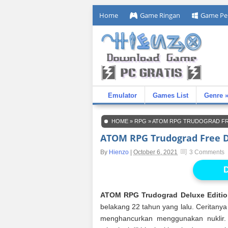
Home
Game Ringan
Game Pe
Emulator
Games List
Genre 
HOME
»
RPG
»
ATOM RPG TRUDOGRAD F
ATOM RPG Trudograd Free 
By
Hienzo
|
October 6, 2021
3 Comments
D
ATOM RPG Trudograd Deluxe Editio
belakang 22 tahun yang lalu. Ceritanya
menghancurkan menggunakan nuklir. 