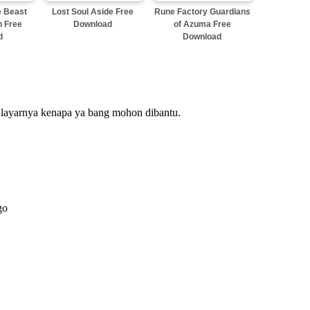
e Beast
Lost Soul Aside Free
Rune Factory Guardians
n Free
Download
of Azuma Free
d
Download