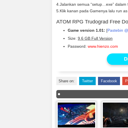
4.Jalankan semua “setup…exe” dalam 
5.Klik kanan pada Gamenya lalu run as
ATOM RPG Trudograd Free D
Game version 1.01:
[
Pastebin @
Size:
9.6 GB Full Version
Password:
www.hienzo.com
D
Share on:
Twitter
Facebook
P