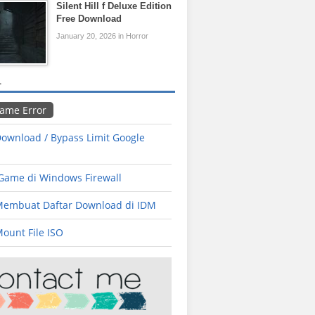
Silent Hill f Deluxe Edition
Free Download
January 20, 2026 in Horror
L
Game Error
ownload / Bypass Limit Google
 Game di Windows Firewall
Membuat Daftar Download di IDM
ount File ISO