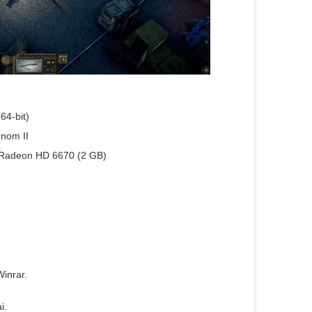
64-bit)
enom II
 Radeon HD 6670 (2 GB)
inrar.
i.