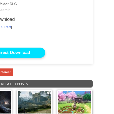
folder DLC.
 admin.
ownload
 5 Part
]
irect Download
interest
RELATED POSTS