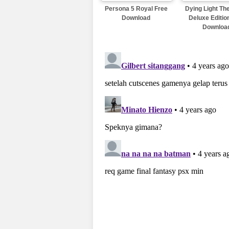
Persona 5 Royal Free
Dying Light Th
Download
Deluxe Editio
Downloa